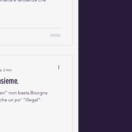
a: 2 min
nsieme.
avi” non basta.Bisogna
che un po’ “illegal”.