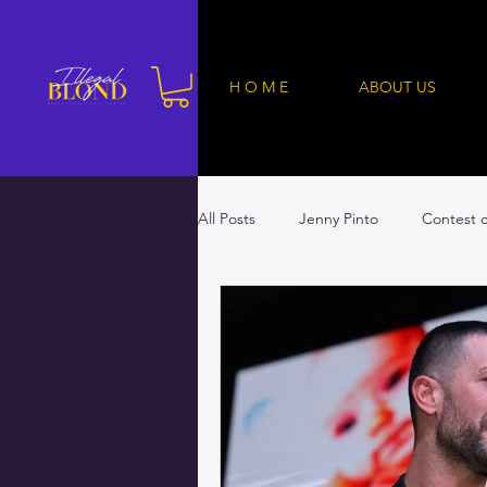
H O M E
ABOUT US
All Posts
Jenny Pinto
Contest c