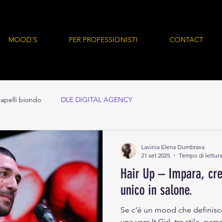
MOOD'S
PER PROFESSIONISTI
CONTACT
apelli biondo
DLE DIGITAL AGENCY
Lavinia Elena Dumbrava
21 set 2025
Tempo di lettura
Hair Up – Impara, crea
unico in salone.
Se c’è un mood che definisce 
una vera It Girl, tra stile, pe