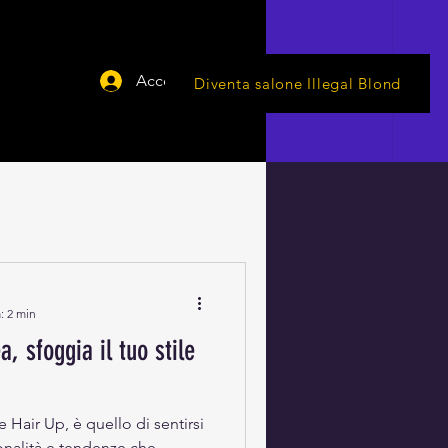
Accedi
Diventa salone Illegal Blond
: 2 min
, sfoggia il tuo stile
Hair Up, è quello di sentirsi
rsonalità e tendenze che