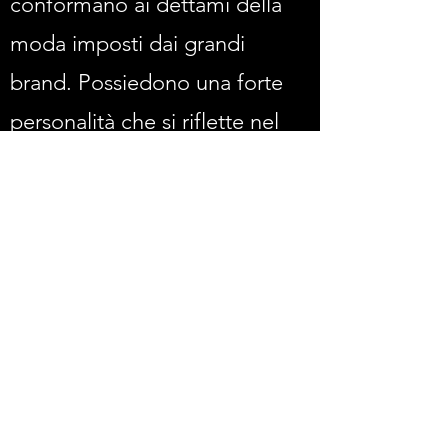
conformano ai dettami della
moda imposti dai grandi
brand. Possiedono una forte
personalità che si riflette nel
loro stile. La donna It Girl crea
tendenza inconsapevolmente.