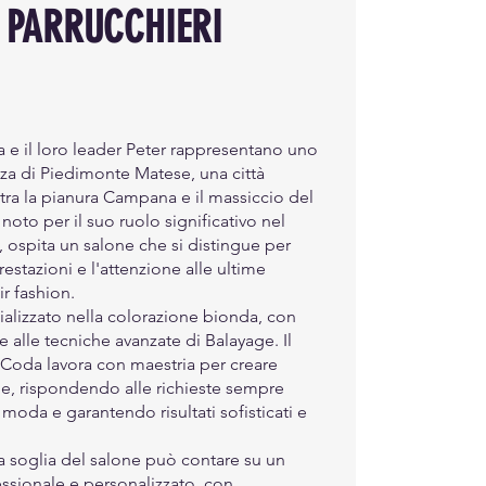
 PARRUCCHIERI
a e il loro leader Peter rappresentano uno
nza di Piedimonte Matese, una città
 tra la pianura Campana e il massiccio del
oto per il suo ruolo significativo nel
, ospita un salone che si distingue per
prestazioni e l'attenzione alle ultime
r fashion.
cializzato nella colorazione bionda, con
e alle tecniche avanzate di Balayage. Il
a Coda lavora con maestria per creare
e, rispondendo alle richieste sempre
oda e garantendo risultati sofisticati e
la soglia del salone può contare su un
essionale e personalizzato, con