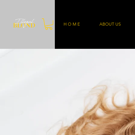
H O M E
ABOUT US