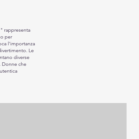
d" rappresenta
do per
voca l'importanza
divertimento. Le
ntano diverse
tà. Donne che
autentica