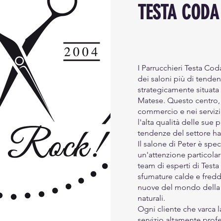
TESTA CODA
I Parrucchieri Testa Cod
dei saloni più di tende
strategicamente situata
Matese. Questo centro, n
commercio e nei servizi
l'alta qualità delle sue 
tendenze del settore hai
Il salone di Peter è spe
un'attenzione particolar
team di esperti di Test
sfumature calde e fredd
nuove del mondo della m
naturali.
Ogni cliente che varca 
servizio altamente prof